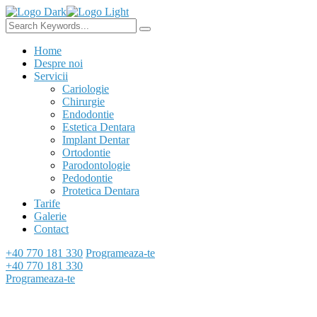
Home
Despre noi
Servicii
Cariologie
Chirurgie
Endodontie
Estetica Dentara
Implant Dentar
Ortodontie
Parodontologie
Pedodontie
Protetica Dentara
Tarife
Galerie
Contact
+40 770 181 330
Programeaza-te
+40 770 181 330
Programeaza-te