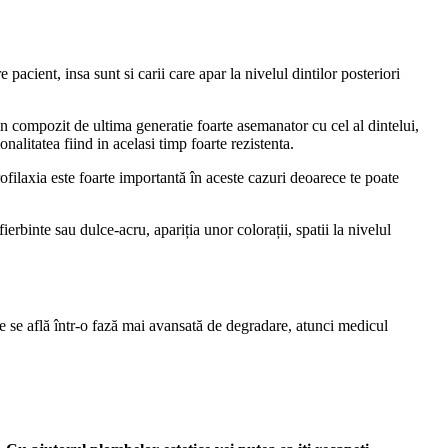
 pacient, insa sunt si carii care apar la nivelul dintilor posteriori
din compozit de ultima generatie foarte asemanator cu cel al dintelui,
alitatea fiind in acelasi timp foarte rezistenta.
Profilaxia este foarte importantă în aceste cazuri deoarece te poate
ierbinte sau dulce-acru, apariția unor colorații, spatii la nivelul
rie se află într-o fază mai avansată de degradare, atunci medicul