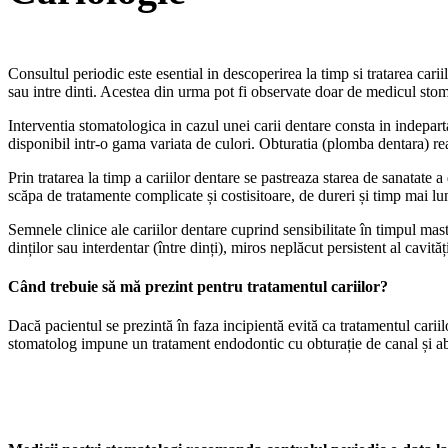
Consultul periodic este esential in descoperirea la timp si tratarea cariil
sau intre dinti. Acestea din urma pot fi observate doar de medicul stom
Interventia stomatologica in cazul unei carii dentare consta in indepart
disponibil intr-o gama variata de culori. Obturatia (plomba dentara) rea
Prin tratarea la timp a cariilor dentare se pastreaza starea de sanatate a
scăpa de tratamente complicate și costisitoare, de dureri și timp mai l
Semnele clinice ale cariilor dentare cuprind sensibilitate în timpul masti
dinților sau interdentar (între dinți), miros neplăcut persistent al cavități
Când trebuie să mă prezint pentru tratamentul cariilor?
Dacă pacientul se prezintă în faza incipientă evită ca tratamentul cariil
stomatolog impune un tratament endodontic cu obturație de canal și abi