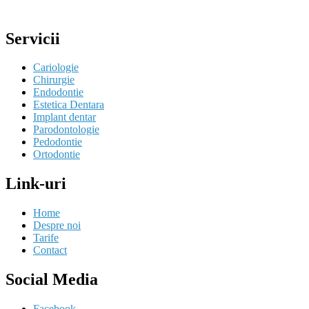
Servicii
Cariologie
Chirurgie
Endodontie
Estetica Dentara
Implant dentar
Parodontologie
Pedodontie
Ortodontie
Link-uri
Home
Despre noi
Tarife
Contact
Social Media
Facebook