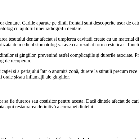
or dentare. Cariile aparute pe dintii frontali sunt descoperite usor de catre
atolog cu ajutorul unei radiografii dentare.
area tesutului dentar afectat si umplerea cavitatii create cu un material 
lizata de medicul stomatolog va avea ca rezultat forma estetica si function
 dintilor si gingiilor, prevenind astfel complicațiile și durerile asociate. 
ung de recuperare.
cației și a periajului într-o anumită zonă, durere la stimuli precum rece-f
i orale și/sau inflamații ale gingiilor.
or sa fie dureros sau costisitor pentru acesta. Dacă dintele afectat de ca
a apoi restaurarea definitivă a coroanei dintelui