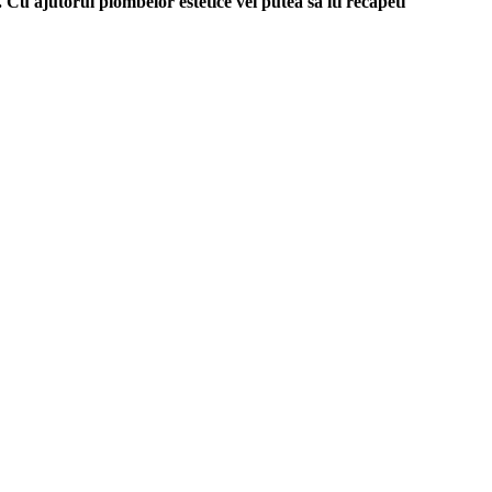
 Cu ajutorul plombelor estetice vei putea sa iti recapeti