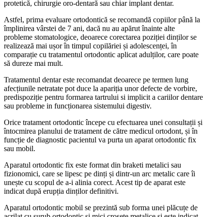
protetică, chirurgie oro-dentară sau chiar implant dentar.
Astfel, prima evaluare ortodontică se recomandă copiilor până la
împlinirea vârstei de 7 ani, dacă nu au apărut înainte alte
probleme stomatologice, deoarece corectarea poziției dinților se
realizează mai ușor în timpul copilăriei și adolescenței, în
comparație cu tratamentul ortodontic aplicat adulților, care poate
să dureze mai mult.
Tratamentul dentar este recomandat deoarece pe termen lung
afecțiunile netratate pot duce la apariția unor defecte de vorbire,
predispoziție pentru formarea tartrului si implicit a cariilor dentare
sau probleme in funcționarea sistemului digestiv.
Orice tratament ortodontic începe cu efectuarea unei consultații și
întocmirea planului de tratament de către medicul ortodont, și în
funcție de diagnostic pacientul va purta un aparat ortodontic fix
sau mobil.
Aparatul ortodontic fix este format din braketi metalici sau
fizionomici, care se lipesc pe dinți și dintr-un arc metalic care îi
unește cu scopul de a-i alinia corect. Acest tip de aparat este
indicat după erupția dinților definitivi.
Aparatul ortodontic mobil se prezintă sub forma unei plăcuțe de
acrilat cu șurub ortodontic și mici croșete metalice și este indicat