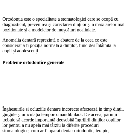
Ortodonția este o specialitate a stomatologiei care se ocupă cu
diagnosticul, prevenirea și corectarea dinților și a maxilarelor mal
poziționate și a modelelor de mușcături nealiniate.
Anomalia dentară reprezintă o abatere de la ceea ce este
considerat a fi poziția normală a dinților, fiind des întâlnită la
copii și adolescenți.
Probleme ortodontice generale
Înghesuirile si ocluziile dentare incorecte afectează în timp dinții,
gingiile și articulația temporo-mandibulară. De aceea, părinții
trebuie să acorde importanță deosebită îngrijirii dinților copiilor
lor pentru a nu apela mai târziu la diferite proceduri
stomatologice, cum ar fi aparat dentar ortodontic, terapie,