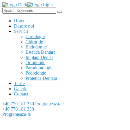
Home
Despre noi
Servicii
Cariologie
Chirurgie
Endodontie
Estetica Dentara
Implant Dentar
Ortodontie
Parodontologie
Pedodontie
Protetica Dentara
Tarife
Galerie
Contact
+40 770 181 330
Programeaza-te
+40 770 181 330
Programeaza-te