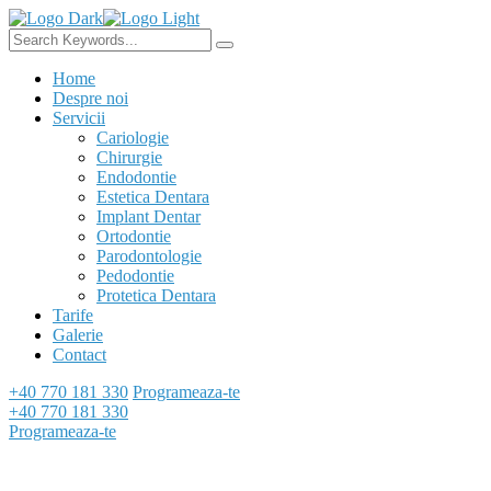
Home
Despre noi
Servicii
Cariologie
Chirurgie
Endodontie
Estetica Dentara
Implant Dentar
Ortodontie
Parodontologie
Pedodontie
Protetica Dentara
Tarife
Galerie
Contact
+40 770 181 330
Programeaza-te
+40 770 181 330
Programeaza-te