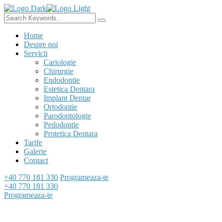
Home
Despre noi
Servicii
Cariologie
Chirurgie
Endodontie
Estetica Dentara
Implant Dentar
Ortodontie
Parodontologie
Pedodontie
Protetica Dentara
Tarife
Galerie
Contact
+40 770 181 330
Programeaza-te
+40 770 181 330
Programeaza-te