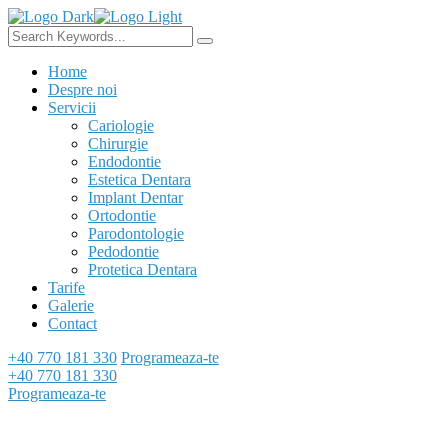
Home
Despre noi
Servicii
Cariologie
Chirurgie
Endodontie
Estetica Dentara
Implant Dentar
Ortodontie
Parodontologie
Pedodontie
Protetica Dentara
Tarife
Galerie
Contact
+40 770 181 330
Programeaza-te
+40 770 181 330
Programeaza-te